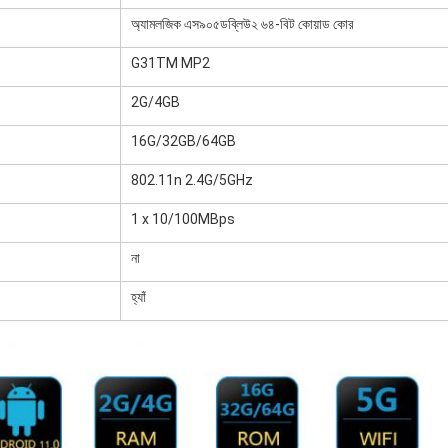
অ্যামলজিক এস৯০৫ডব্লিউ২ ৬৪-বিট কোয়াড কোর
G31TM MP2
2G/4GB
16G/32GB/64GB
802.11n 2.4G/5GHz
1 x 10/100MBps
না
হ্যাঁ