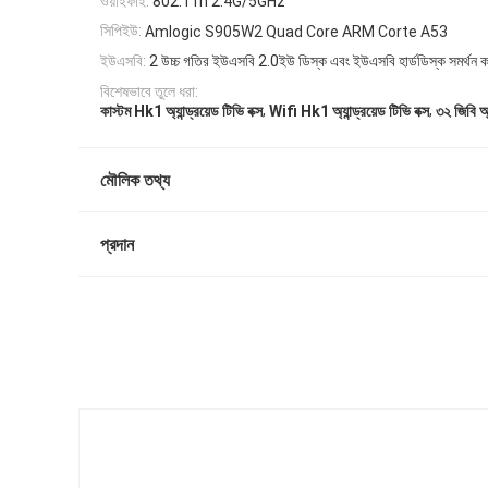
ওয়াইফাই:
802.11n 2.4G/5GHz
সিপিইউ:
Amlogic S905W2 Quad Core ARM Corte A53
ইউএসবি:
2 উচ্চ গতির ইউএসবি 2.0ইউ ডিস্ক এবং ইউএসবি হার্ডডিস্ক সমর্থন 
বিশেষভাবে তুলে ধরা:
,
,
কাস্টম Hk1 অ্যান্ড্রয়েড টিভি বক্স
Wifi Hk1 অ্যান্ড্রয়েড টিভি বক্স
৩২ জিবি অ্য
মৌলিক তথ্য
প্রদান