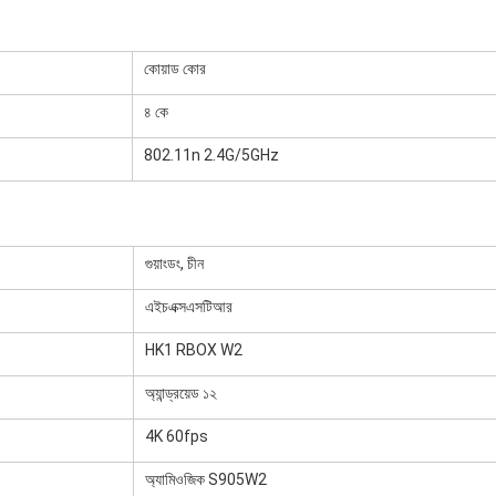
কোয়াড কোর
৪ কে
802.11n 2.4G/5GHz
গুয়াংডং, চীন
এইচএক্সএসটিআর
HK1 RBOX W2
অ্যান্ড্রয়েড ১২
4K 60fps
অ্যামিওজিক S905W2