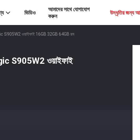
আমাদের সাথে যোগাযোগ
্য
ভিডিও
উদ্ধৃতির জন্য 
করুন
 Amlogic S905W2 ওয়াইফাই 16GB 32GB 64GB রম
Amlogic S905W2 ওয়াইফাই