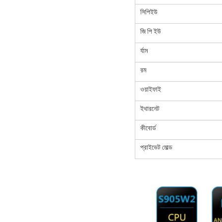
সিপিইউ
জি পি ইউ
র্যাম
রম
ওয়াইফাই
ইথারনেট
কীবোর্ড
প্রাইভেট মোল্ড