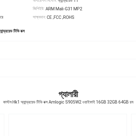
অপারেশন সিস্টেম:
অ্যান্ড্রয়েড 11
জিপিইউ:
ARM Mali-G31 MP2
করে
সাক্ষ্যদান:
CE ,FCC ,ROHS
ান্ড্রয়েড টিভি বক্স
গ্যালারী
কাস্টম Hk1 অ্যান্ড্রয়েড টিভি বক্স Amlogic S905W2 ওয়াইফাই 16GB 32GB 64GB রম