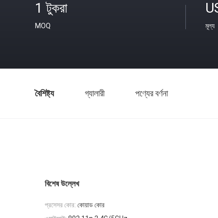
1 টুকরা
U
MOQ
মূল্য
বৈশিষ্ট্য
গ্যালারী
পণ্যের বর্ণনা
বিশেষ উল্লেখ
প্রসেসর কোর:
কোয়াড কোর