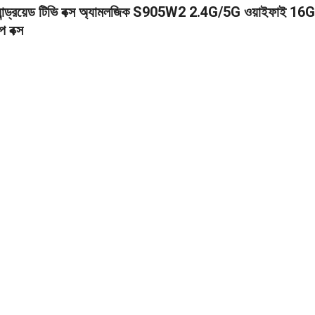
্যান্ড্রয়েড টিভি বক্স অ্যামলজিক S905W2 2.4G/5G ওয়াইফাই
বক্স