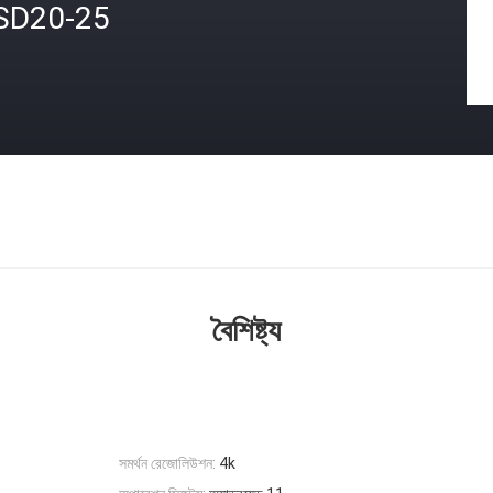
SD20-25
বৈশিষ্ট্য
সমর্থন রেজোলিউশন:
4k