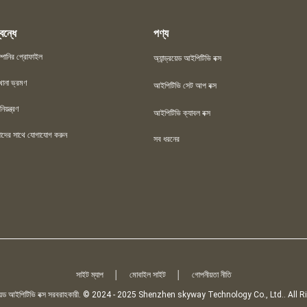
বন্ধে
পণ্য
্পানির প্রোফাইল
অ্যান্ড্রয়েড আইপিটিভি বক্স
খানা ভ্রমণ
আইপিটিভি সেট আপ বক্স
িয়ন্ত্রণ
আইপিটিভি ক্যাবল বক্স
দের সাথে যোগাযোগ করুন
সব ধরনের
সাইট ম্যাপ
│
মোবাইল সাইট
│
গোপনীয়তা নীতি
ন্ড্রয়েড আইপিটিভি বক্স সরবরাহকারী. © 2024 - 2025 Shenzhen skyway Technology Co., Ltd.. All