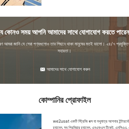
যে কোনও সময় আপনি আমাদের সাথে যোগাযোগ করতে পারেন
রণ আমরা জানি যে সেরা পণ্যগুলোও তার পিছনে থাকা মানুষের মতই ভালো। ২৪/৭ প্রযুক্ত
সহায়তা।
আমাদের সাথে যোগাযোগ করুন
কোম্পানির প্রোফাইল
we2usat একটি স্ট্রিমিং বক্স যা শুধুমাত্র আপনার ইন্টারন
চ্যানেল, সব প্রিমিয়ার চ্যানেল, এনএফএল টিকেট, এনসিএএ