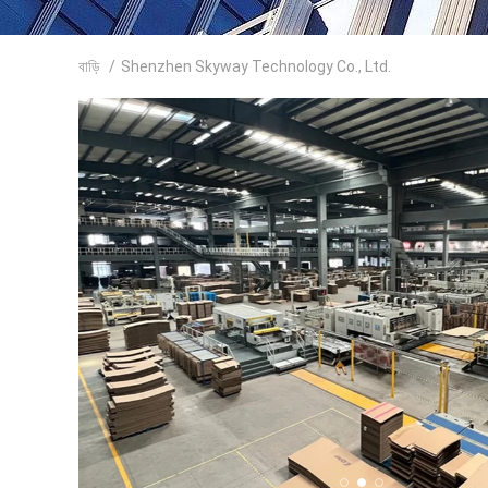
বাড়ি
/
Shenzhen Skyway Technology Co., Ltd.