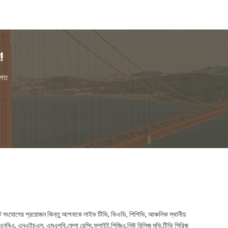
!
িগত
েট সংযোগের প্রয়োজন কিন্তু আপনাকে লাইভ টিভি, ভিওডি, পিপিভি, আঞ্চলিক স্থানীয়
, এনবিএ, এনএইচএল, এমএলবি,ফ্লো রেসিং,ফ্লাইট,পিজিএ,নিউ রিলিজ মুভি,টিভি সিরিজ