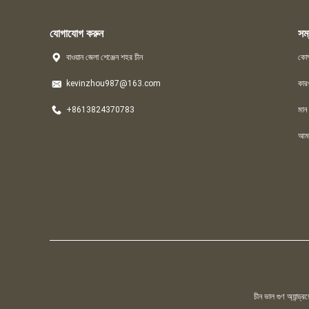
যোগাযোগ করুন
সম্
বাওয়ান জেলা শেঞ্জেন শহর চীন
কোম
kevinzhou987@163.com
কার
+8613824370783
মান ন
আমা
চীন ভাল গুণ অ্যা