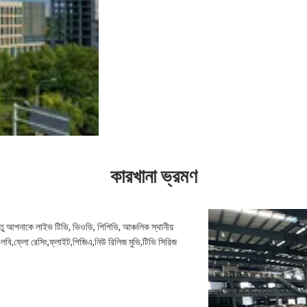
কারখানা ভ্রমণ
্তু আপনাকে লাইভ টিভি, ভিওডি, পিপিভি, আঞ্চলিক স্থানীয়
বি,ফ্লো রেসিং,ফ্লাইট,পিজিএ,নিউ রিলিজ মুভি,টিভি সিরিজ