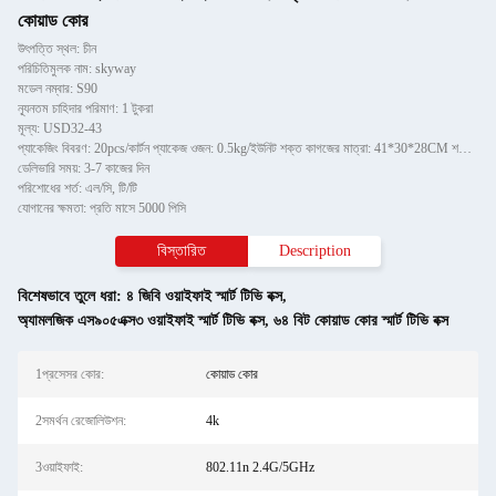
কোয়াড কোর
উৎপত্তি স্থল: চীন
পরিচিতিমুলক নাম: skyway
মডেল নম্বার: S90
ন্যূনতম চাহিদার পরিমাণ: 1 টুকরা
মূল্য: USD32-43
প্যাকেজিং বিবরণ: 20pcs/কার্টন প্যাকেজ ওজন: 0.5kg/ইউনিট শক্ত কাগজের মাত্রা: 41*30*28CM শক্ত কাগজের ওজন: 10KG
ডেলিভারি সময়: 3-7 কাজের দিন
পরিশোধের শর্ত: এল/সি, টি/টি
যোগানের ক্ষমতা: প্রতি মাসে 5000 পিসি
বিস্তারিত
Description
বিশেষভাবে তুলে ধরা:
৪ জিবি ওয়াইফাই স্মার্ট টিভি বক্স
,
অ্যামলজিক এস৯০৫এক্স৩ ওয়াইফাই স্মার্ট টিভি বক্স
,
৬৪ বিট কোয়াড কোর স্মার্ট টিভি বক্স
1প্রসেসর কোর:
কোয়াড কোর
2সমর্থন রেজোলিউশন:
4k
3ওয়াইফাই:
802.11n 2.4G/5GHz