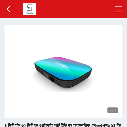
2
/
3
৪ জিবি র্যাম ৩২ জিবি রম ওয়াইফাই স্মার্ট টিভি বক্স অ্যামলজিক এস৯০৫এক্স৩ ৬৪ বিট