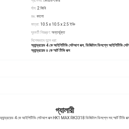
প্রসেসর:
কোয়াড-কোর
র্যাম:
2 জিবি
রঙ:
কালো
মাত্রা:
10.5 x 10.5 x 2.5 ইঞ্চি
দূরবর্তী নিয়ন্ত্রণ:
অন্তর্ভুক্ত
বিশেষভাবে তুলে ধরা:
,
অ্যান্ড্রয়েড 4 কে আইপিটিভি সেটআপ বক্স
ডিজিটাল ডিসপ্লে আইপিটিভি সেট
অ্যান্ড্রয়েড ৪ কে স্মার্ট টিভি বক্স
গ্যালারী
অ্যান্ড্রয়েড 4 কে আইপিটিভি সেটআপ বক্স HK1 MAX RK3318 ডিজিটাল ডিসপ্লে সহ স্মার্ট টিভি বক্