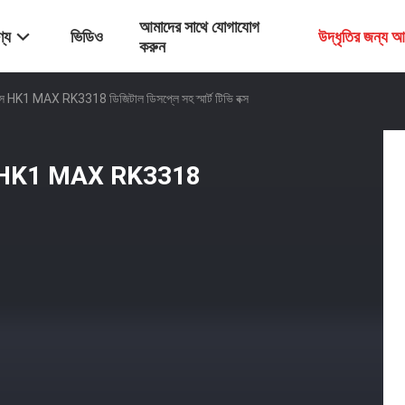
আমাদের সাথে যোগাযোগ
্য
ভিডিও
উদ্ধৃতির জন্য 
করুন
ক্স HK1 MAX RK3318 ডিজিটাল ডিসপ্লে সহ স্মার্ট টিভি বক্স
 বক্স HK1 MAX RK3318