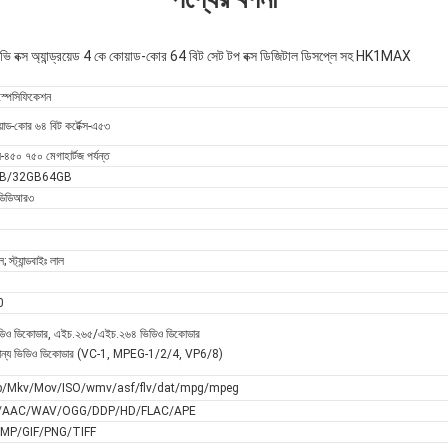
 অ্যান্ড্রয়েড 4 কে কোয়াড-কোর 64 বিট সেট টপ বক্স ডিজিটাল ডিসপ্লে সহ HK1MAX
 স্পেসিফিকেশন
-কোর ৬৪ বিট কর্টেক্স-এ৫৩
-৪৫০ ৭৫০ মেগাহার্টজ পর্যন্ত
B/32GB64GB
 ডিডিআর৩
 স্ট্যান্ডবাইঃ লাল
।0
িডিও ডিকোডার, এইচ.২৬৫/এইচ.২৬৪ ভিডিও ডিকোডার
ান্য ভিডিও ডিকোডার (VC-1, MPEG-1/2/4, VP6/8)
b/Mkv/Mov/ISO/wmv/asf/flv/dat/mpg/mpeg
AAC/WAV/OGG/DDP/HD/FLAC/APE
MP/GIF/PNG/TIFF