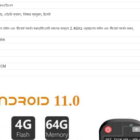
আরওএইচএস
্টার, এইচডি ক্যাবল, ইউজার ম্যানুয়াল, রিমোট
ে মাউস এবং কীবোর্ড সমর্থন করুন;উইএসবি ডঙ্গলের মাধ্যমে 2.4GHz ওয়্যারলেস মাউস এবং কীবোর্ড সমর্থন করুন,
মিমি
1CM