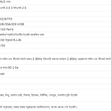
HLG মোড
ইউএসবি 3.0 3 ইউএসবি 2.0
T32/NTFS
SUB/SSA/IDX+USB
60 পিক্সেল)
র্মান/স্প্যানিশ/ইতালীয় ইত্যাদি বহুপাক্ষিক ভাষা
0 স্ট্যান্ডার্ড RJ-45
4G/5G
মে মাউস এবং কীবোর্ড সমর্থন করুন; 2.4GHz ইউএসবি ডঙ্গলের মাধ্যমে 2.4GHz ওয়্যারলেস মাউস এবং কীবোর্ড সমর্থ
 জন্য HD 2.0a
ম্যাট
িক্স, ভিডু, স্কাইপ চ্যাট, পিকাসা, ফ্লিকার, ইউটিউব, ফেসবুক, অনলাইন মুভি ইত্যাদি
ারনেট অনুসন্ধান, হাজার হাজার অ্যান্ড্রয়েড অ্যাপ্লিকেশন, অনেক ধরনের গেম ইত্যাদি।