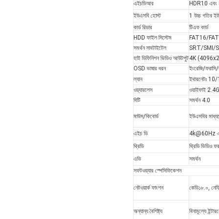
এইচডিআর
HDR10 এবং 
ইউএসবি হোস্ট
1 উচ্চ গতির 
কার্ড রিডার
টিএফ কার্ড
HDD ফাইল সিস্টেম
FAT16/FA
সমর্থন সাবটাইটেল
SRT/SMI/
হাই ডিফিনিশন ভিডিও আউটপুট
4K (4096x21
OSD ভাষার ধরন
ইংরেজি/ফরাসি/জা
ল্যান
ইথারনেটঃ 10/10
ওয়্যারলেস
ওয়াইফাই 2.
বিটি
সমর্থন 4.0
মাউস/কিবোর্ড
ইউএসবির মাধ্য
এইচ ডি
4k@60Hz এর
থ্রিডি
থ্রিডি ভিডিও ফর
এভি
সমর্থন
সফটওয়্যার স্পেসিফিকেশন
নেটওয়ার্ক ফাংশন
কেডি১৮.০, নেফ্ল
অন্যান্য বৈশিষ্ট্য
বিনামূল্যে ইন্ট