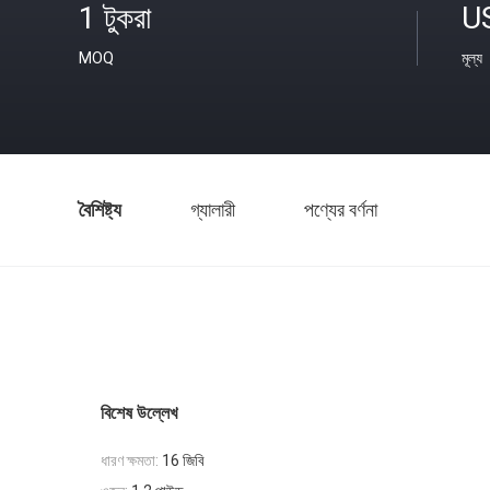
1 টুকরা
U
MOQ
মূল্য
বৈশিষ্ট্য
গ্যালারী
পণ্যের বর্ণনা
বিশেষ উল্লেখ
ধারণ ক্ষমতা:
16 জিবি