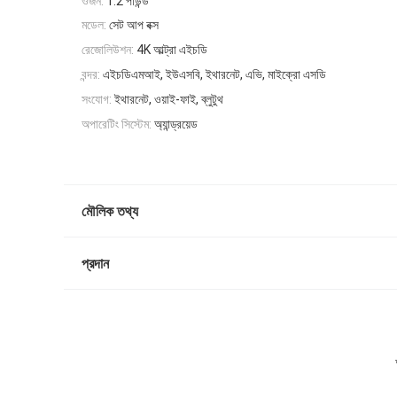
ওজন:
1.2 পাউন্ড
মডেল:
সেট আপ বক্স
রেজোলিউশন:
4K আল্ট্রা এইচডি
বন্দর:
এইচডিএমআই, ইউএসবি, ইথারনেট, এভি, মাইক্রো এসডি
সংযোগ:
ইথারনেট, ওয়াই-ফাই, ব্লুটুথ
অপারেটিং সিস্টেম:
অ্যান্ড্রয়েড
মৌলিক তথ্য
প্রদান