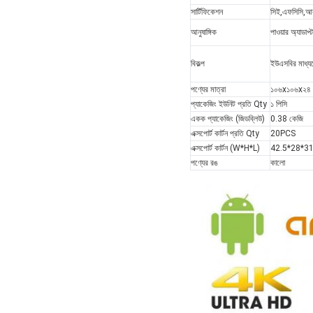
সার্টিফিকেশন
সিই,এফসিসি,
আনুষাঙ্গিক
পাওয়ার অ্যাডাপ
বিকল্প
ইউএসবির মাধ্যম
পণ্যের মাত্রা
১০৬x১০৬x২৪ 
প্যাকেজিং ইউনিট প্রতি Qty
১ পিসি
একক প্যাকেজিং (জিডব্লিউ)
0.38 কেজি
এক্সপোর্ট কার্টন প্রতি Qty
20PCS
এক্সপোর্ট কার্টন (W*H*L)
42.5*28*3
পণ্যের রঙ
কালো