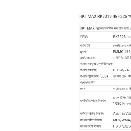
HK1 MAX RK3318 4G+32G টিভি বক্স
HK1 MAX অ্যান্ড্রয়েড টিভি বক্স হার্ডওয়্যার
সিপিইউ
RK3328 কোয়াড
জি পি ইউ
পেনটা-কোর মালি
ফ্ল্যাশ
EMMC 16G
এসডিআরএএম
২ জিবি/৪ জিবি
পাওয়ার সাপ্লাই স্পেসিফিকেশন
পাওয়ার সাপ্লাই
DC 5V/2A
পাওয়ার ইন্ডিকেটর (LED)
পাওয়ার ON: নীল;
প্রধান বৈশিষ্ট্য
ওএস
অ্যান্ড্রয়েড ৯
৪ কে ভিপি৯ ভ
সমর্থন ডিকোডার বিন্যাস
1080 পি অন্য
সমর্থিত মিডিয়া বিন্যাস
Avi/Ts/Vo
সমর্থন সঙ্গীত বিন্যাস
MP3/WMA/
সমর্থন ফটো বিন্যাস
HD JPEG/B